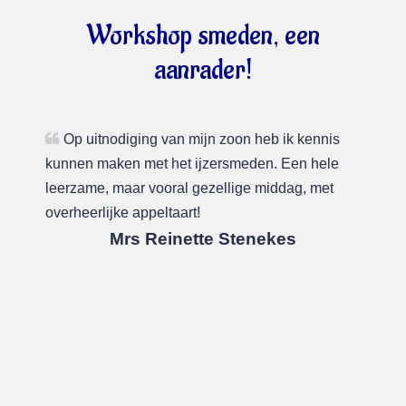
e
Workshop smeden, een
aanrader!
j
Op uitnodiging van mijn zoon heb ik kennis
m
kunnen maken met het ijzersmeden. Een hele
d
leerzame, maar vooral gezellige middag, met
m
overheerlijke appeltaart!
w
Mrs Reinette Stenekes
h
p
v